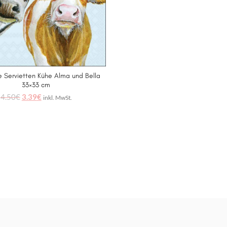
 Servietten Kühe Alma und Bella
IN DEN WARENKORB
33×33 cm
4.50
€
3.39
€
inkl. MwSt.