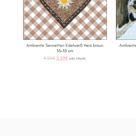
Ambiente Servietten Edelweiß Herz braun
Ambiente
IN DEN WARENKORB
33×33 cm
4.50
€
3.39
€
inkl. MwSt.