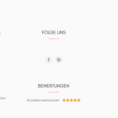
FOLGE UNS
N
BEWERTUNGEN
lien
Kundenrezensionen





g