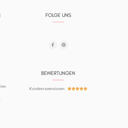
FOLGE UNS
N
BEWERTUNGEN
lien
Kundenrezensionen





g