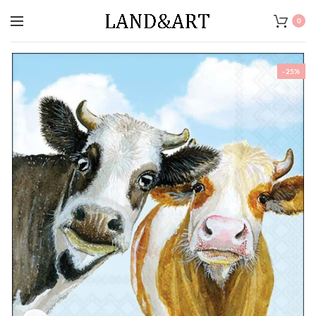
0
-25%