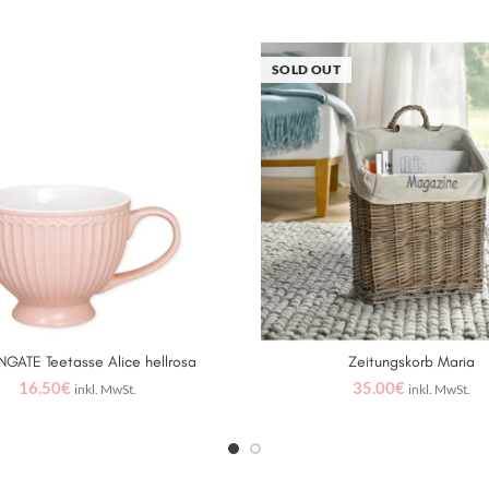
SOLD OUT
GATE Teetasse Alice hellrosa
Zeitungskorb Maria
IN DEN WARENKORB
WEITERLESEN
16.50
€
35.00
€
inkl. MwSt.
inkl. MwSt.