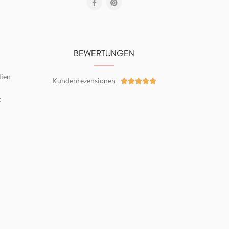
BEWERTUNGEN
lien
Kundenrezensionen





g