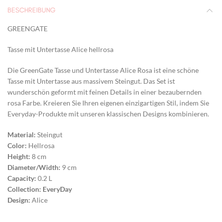
BESCHREIBUNG
GREENGATE
Tasse mit Untertasse Alice hellrosa
Die GreenGate Tasse und Untertasse Alice Rosa ist eine schöne
Tasse mit Untertasse aus massivem Steingut. Das Set ist
wunderschön geformt mit feinen Details in einer bezaubernden
rosa Farbe. Kreieren Sie Ihren eigenen einzigartigen Stil, indem Sie
Everyday-Produkte mit unseren klassischen Designs kombinieren.
Material:
Steingut
Color:
Hellrosa
Height:
8 cm
Diameter/Width:
9 cm
Capacity:
0.2 L
Collection:
EveryDay
Design:
Alice