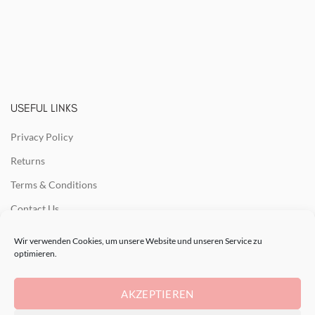
USEFUL LINKS
Privacy Policy
Returns
Terms & Conditions
Contact Us
Latest News
Wir verwenden Cookies, um unsere Website und unseren Service zu
optimieren.
Our Sitemap
AKZEPTIEREN
RECENT POSTS