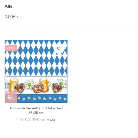
Alle
0.00
€
+
-25%
Ambiente Servietten Oktoberfest
33×33 cm
3.39
€
4.50
€
inkl. MwSt.