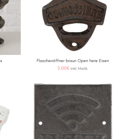
us
Flaschenöffner braun Open here Eisen
WEITERLESEN
5.00
€
inkl. MwSt.