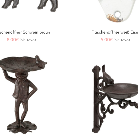
schenöffner Schwein braun
Flaschenöffner weiß Eis
WEITERLESEN
IN DEN WARENKORB
8.00
€
5.00
€
inkl. MwSt.
inkl. MwSt.