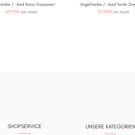
tränke / -bad Rana Gusseisen
Vogeltränke / -bad Twinki Gu
IN DEN WARENKORB
IN DEN WARENKORB
49.99
€
33.00
€
inkl. MwSt.
inkl. MwSt.
SHOPSERVICE
UNSERE KATEGORIE