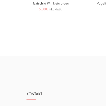
Textschild Wifi klein braun
Vogel
IN DEN WARENKORB
5.00
€
inkl. MwSt.
KONTAKT