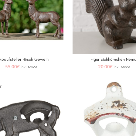
koaufsteller Hirsch Geweih
Figur Eichhörnchen Nem
IN DEN WARENKORB
IN DEN WARENKORB
55.00
€
20.00
€
inkl. MwSt.
inkl. MwSt.
T