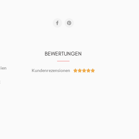
BEWERTUNGEN
lien
Kundenrezensionen





g