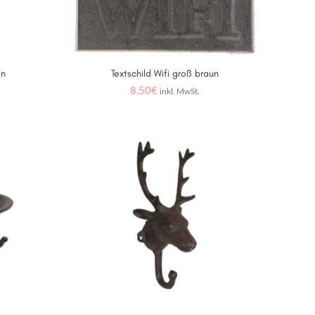
en
Textschild Wifi groß braun
IN DEN WARENKORB
8.50
€
inkl. MwSt.