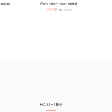
sseisen
Wandhaken Hirsch mittel
IN DEN WARENKORB
14.00
€
inkl. MwSt.
FOLGE UNS
N