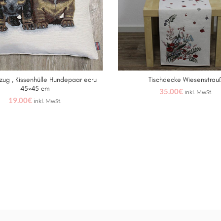
zug , Kissenhülle Hundepaar ecru
Tischdecke Wiesenstrau
IN DEN WARENKORB
IN DEN WARENKORB
45×45 cm
35.00
€
inkl. MwSt.
19.00
€
inkl. MwSt.