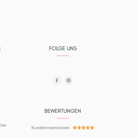
FOLGE UNS
N
BEWERTUNGEN
lien
Kundenrezensionen




