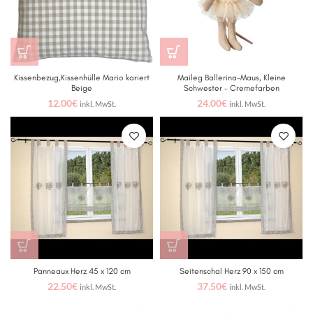
Kissenbezug,Kissenhülle Mario kariert
Maileg Ballerina-Maus, Kleine
Beige
Schwester – Cremefarben
12.00
€
24.00
€
inkl. MwSt.
inkl. MwSt.
Panneaux Herz 45 x 120 cm
Seitenschal Herz 90 x 150 cm
22.50
€
37.50
€
inkl. MwSt.
inkl. MwSt.