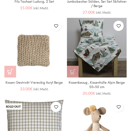
Filz Tischset Ludwig, 2 Set
Jumbobecher Sölden, 3er Set Skifahrer
/ Berge
15.00
€
inkl. MwSt.
27.00
€
inkl. MwSt.
Kissen Gestrickt Viereckig Acryl Beige
Kissenbezug , Kissenhülle Alpin Beige
50×50 cm
33.00
€
inkl. MwSt.
20.00
€
inkl. MwSt.
SOLD OUT