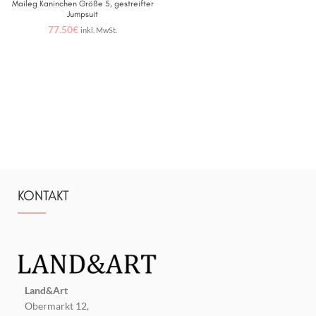
Maileg Kaninchen Größe 5, gestreifter
Jumpsuit
77.50
€
inkl. MwSt.
KONTAKT
Land&Art
Obermarkt 12,