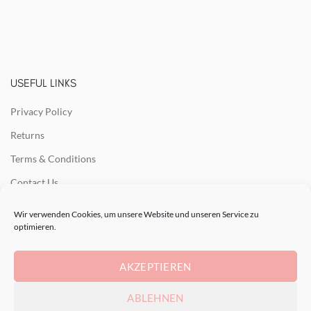
USEFUL LINKS
Privacy Policy
Returns
Terms & Conditions
Contact Us
Latest News
Wir verwenden Cookies, um unsere Website und unseren Service zu
optimieren.
Our Sitemap
AKZEPTIEREN
RECENT POSTS
ABLEHNEN