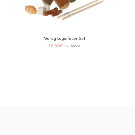
Maileg Lagerfeuer-Set
IN DEN WARENKORB
18.50
€
inkl. MwSt.