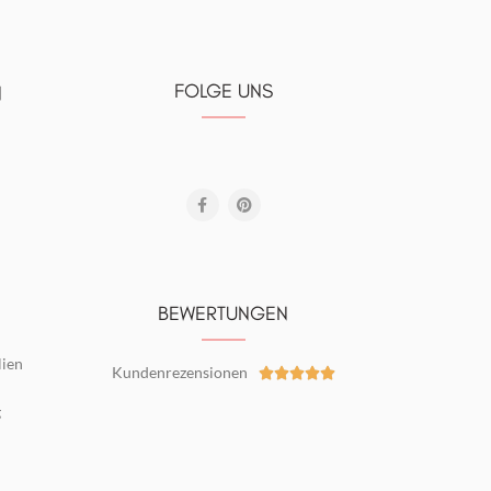
FOLGE UNS
N
BEWERTUNGEN
lien
Kundenrezensionen





g