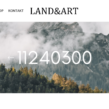
OP
KONTAKT
11240300