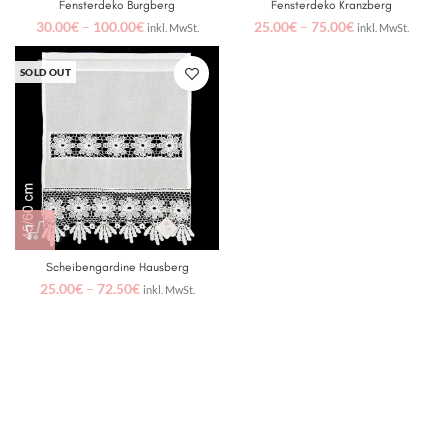
Fensterdeko Burgberg
Fensterdeko Kranzberg
30.00
€
–
100.00
€
25.00
€
–
75.00
€
inkl. MwSt.
inkl. MwSt.
SOLD OUT
Scheibengardine Hausberg
25.00
€
–
72.50
€
inkl. MwSt.