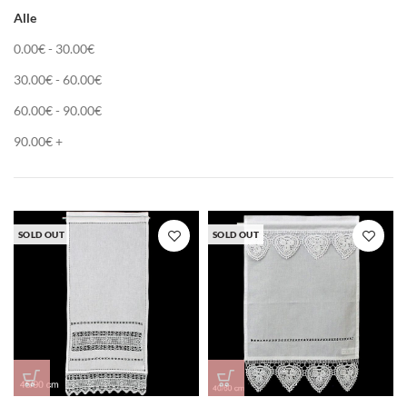
Alle
0.00
€
-
30.00
€
30.00
€
-
60.00
€
60.00
€
-
90.00
€
90.00
€
+
SOLD OUT
SOLD OUT