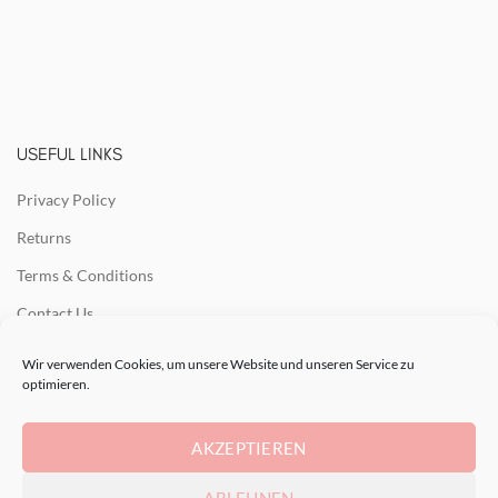
USEFUL LINKS
Privacy Policy
Returns
Terms & Conditions
Contact Us
Latest News
Wir verwenden Cookies, um unsere Website und unseren Service zu
optimieren.
Our Sitemap
AKZEPTIEREN
RECENT POSTS
ABLEHNEN