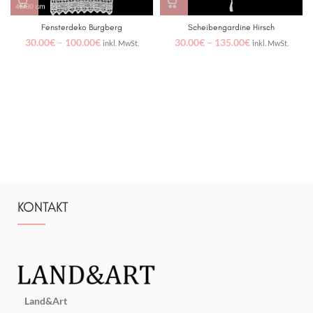
Fensterdeko Burgberg
Scheibengardine Hirsch
30.00
€
–
100.00
€
30.00
€
–
135.00
€
inkl. MwSt.
inkl. MwSt.
KONTAKT
Land&Art