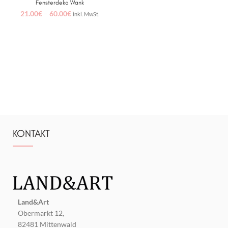
Fensterdeko Wank
21.00
€
–
60.00
€
inkl. MwSt.
KONTAKT
Land&Art
Obermarkt 12,
82481 Mittenwald