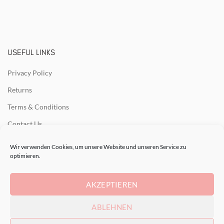
USEFUL LINKS
Privacy Policy
Returns
Terms & Conditions
Contact Us
Latest News
Wir verwenden Cookies, um unsere Website und unseren Service zu
optimieren.
Our Sitemap
AKZEPTIEREN
RECENT POSTS
ABLEHNEN