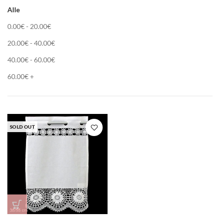
Alle
0.00
€
-
20.00
€
20.00
€
-
40.00
€
40.00
€
-
60.00
€
60.00
€
+
SOLD OUT