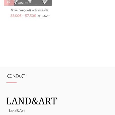
Scheibengardine Karwendel
33.00
€
–
57.50
€
inkl. MwSt.
KONTAKT
Land&Art