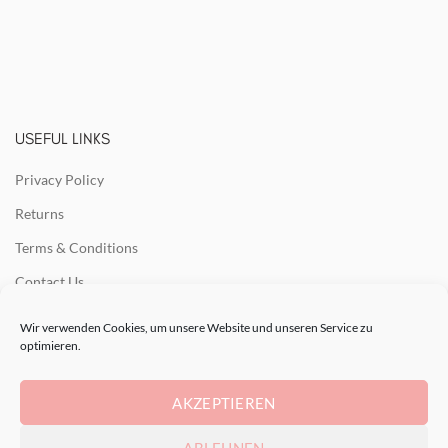
USEFUL LINKS
Privacy Policy
Returns
Terms & Conditions
Contact Us
Latest News
Wir verwenden Cookies, um unsere Website und unseren Service zu
optimieren.
Our Sitemap
AKZEPTIEREN
RECENT POSTS
ABLEHNEN