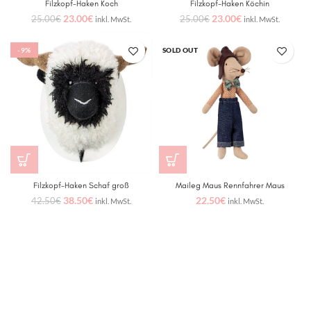
Filzkopf-Haken Koch
Filzkopf-Haken Köchin
23.00
€
23.00
€
25.00
€
25.00
€
inkl. MwSt.
inkl. MwSt.
-9%
SOLD OUT
Filzkopf-Haken Schaf groß
Maileg Maus Rennfahrer Maus
38.50
€
22.50
€
42.50
€
inkl. MwSt.
inkl. MwSt.