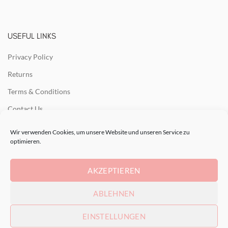
USEFUL LINKS
Privacy Policy
Returns
Terms & Conditions
Contact Us
Latest News
Wir verwenden Cookies, um unsere Website und unseren Service zu
optimieren.
Our Sitemap
AKZEPTIEREN
RECENT POSTS
ABLEHNEN
EINSTELLUNGEN