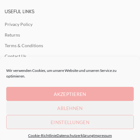
USEFUL LINKS
Privacy Policy
Returns
Terms & Conditions
Contact Us
Latest News
Wir verwenden Cookies, um unsere Website und unseren Service zu
optimieren.
Our Sitemap
AKZEPTIEREN
RECENT POSTS
ABLEHNEN
EINSTELLUNGEN
2021 - Land&Art.
Cookie-Richtlinie
Datenschutzerklärung
Impressum