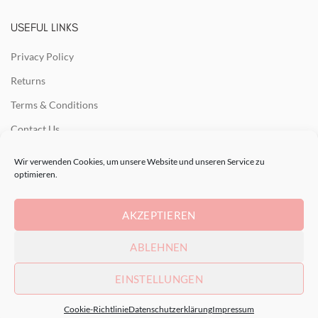
USEFUL LINKS
Privacy Policy
Returns
Terms & Conditions
Contact Us
Latest News
Wir verwenden Cookies, um unsere Website und unseren Service zu
optimieren.
Our Sitemap
AKZEPTIEREN
RECENT POSTS
ABLEHNEN
EINSTELLUNGEN
2021 - Land&Art.
Cookie-Richtlinie
Datenschutzerklärung
Impressum