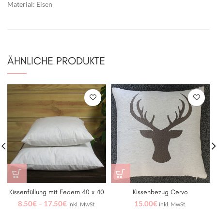
Material: Eisen
ÄHNLICHE PRODUKTE
Kissenfüllung mit Federn 40 x 40
Kissenbezug Cervo
8.50
€
–
17.50
€
15.00
€
inkl. MwSt.
inkl. MwSt.