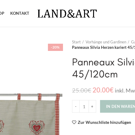
OP
KONTAKT
Start
Vorhänge und Gardinen
Ga
-20%
Panneaux Silvia Herzen kariert 45
Panneaux Silvi
45/120cm
20.00
€
25.00
€
inkl. Mw
IN DEN WARE
Zur Wunschliste hinzufügen