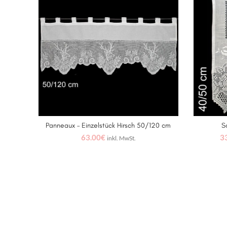
Panneaux – Einzelstück Hirsch 50/120 cm
S
IN DEN WARENKORB
63.00
€
3
inkl. MwSt.