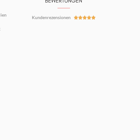
BEWERTUNGEN
lien
Kundenrezensionen





g