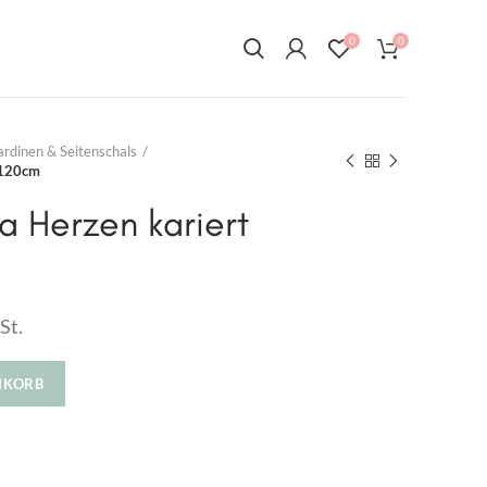
0
0
rdinen & Seitenschals
/120cm
a Herzen kariert
St.
NKORB