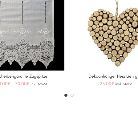
cheibengardine Zugspitze
Dekoanhänger Herz Lien g
AUSFÜHRUNG WÄHLEN
IN DEN WARENKORB
3.00
€
–
70.00
€
25.00
€
inkl. MwSt.
inkl. MwSt.