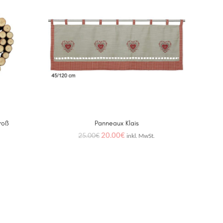
SOLD
roß
Panneaux Klais
Deko
IN DEN WARENKORB
20.00
€
25.00
€
inkl. MwSt.