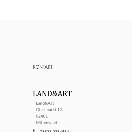
KONTAKT
Land&Art
Obermarkt 12,
82481
Mittenwald
08823 9384484