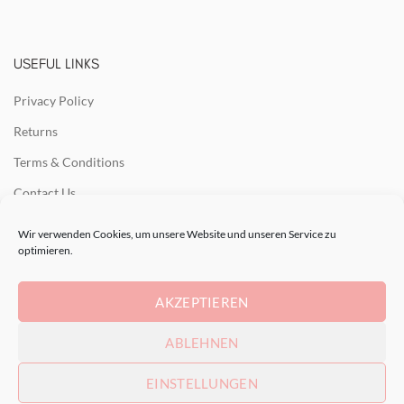
USEFUL LINKS
Privacy Policy
Returns
Terms & Conditions
Contact Us
Latest News
Wir verwenden Cookies, um unsere Website und unseren Service zu
optimieren.
Our Sitemap
AKZEPTIEREN
RECENT POSTS
ABLEHNEN
EINSTELLUNGEN