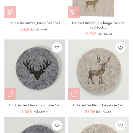
Holz Untersetzer „Hirsch“ 4er Set
Tischset Hirsch Tjark beige 2er Set
rechteckig
20.00
€
inkl. MwSt.
15.00
€
inkl. MwSt.
Untersetzer Geweih grau 6er Set
Untersetzer Hirsch beige 6er Set
8.00
€
8.00
€
inkl. MwSt.
inkl. MwSt.