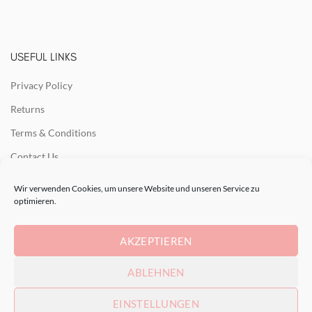
USEFUL LINKS
Privacy Policy
Returns
Terms & Conditions
Contact Us
Latest News
Wir verwenden Cookies, um unsere Website und unseren Service zu
optimieren.
Our Sitemap
AKZEPTIEREN
RECENT POSTS
ABLEHNEN
EINSTELLUNGEN