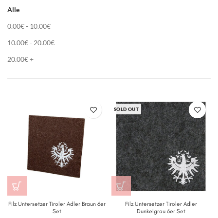
Alle
0.00
€
-
10.00
€
10.00
€
-
20.00
€
20.00
€
+
SOLD OUT
Filz Untersetzer Tiroler Adler Braun 6er
Filz Untersetzer Tiroler Adler
Set
Dunkelgrau 6er Set