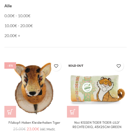
Alle
0.00
€
-
10.00
€
10.00
€
-
20.00
€
20.00
€
+
-8%
SOLD OUT
Filzkopf-Haken Kleiderhaken Tiger
Nici KISSEN TIGER TIGER-LILLY
RECHTECKIG, 43X25CM GREEN
23.00
€
25.00
€
inkl. MwSt.