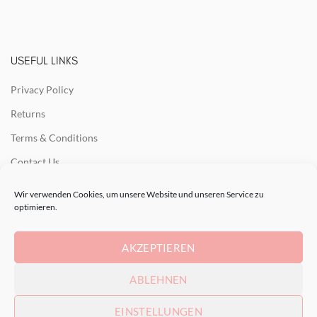
USEFUL LINKS
Privacy Policy
Returns
Terms & Conditions
Contact Us
Latest News
Wir verwenden Cookies, um unsere Website und unseren Service zu
optimieren.
Our Sitemap
AKZEPTIEREN
RECENT POSTS
ABLEHNEN
EINSTELLUNGEN