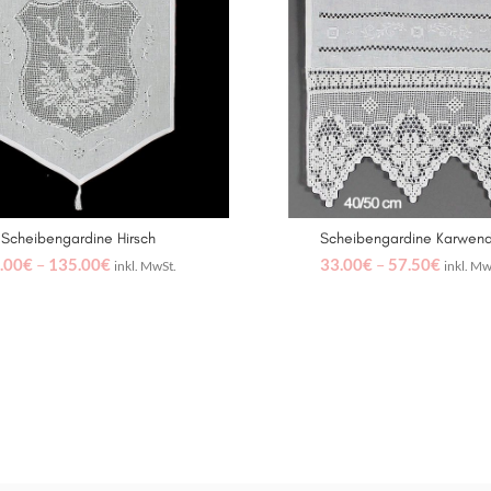
Scheibengardine Hirsch
Scheibengardine Karwend
AUSFÜHRUNG WÄHLEN
AUSFÜHRUNG WÄHLE
.00
€
–
135.00
€
33.00
€
–
57.50
€
inkl. MwSt.
inkl. Mw