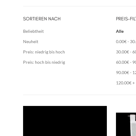
SORTIEREN NACH
PREIS-FIL
Beliebtheit
Alle
Neuheit
0.00
€
-
30
Preis: niedrig bis hoch
30.00
€
-
6
Preis: hoch bis niedrig
60.00
€
-
9
90.00
€
-
1
120.00
€
+