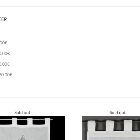
TER
.00
€
0.00
€
0.00
€
20.00
€
Sold out
Sold out