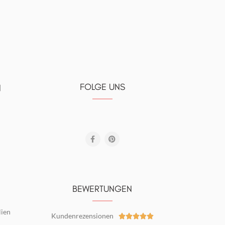
FOLGE UNS
N
BEWERTUNGEN
lien
Kundenrezensionen




