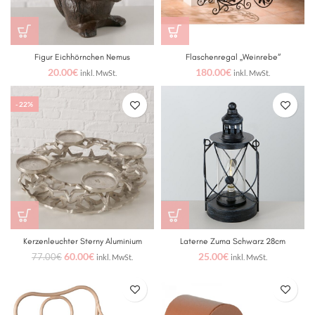
Figur Eichhörnchen Nemus
Flaschenregal „Weinrebe“
20.00
€
180.00
€
inkl. MwSt.
inkl. MwSt.
-22%
Kerzenleuchter Sterny Aluminium
Laterne Zuma Schwarz 28cm
60.00
€
25.00
€
77.00
€
inkl. MwSt.
inkl. MwSt.