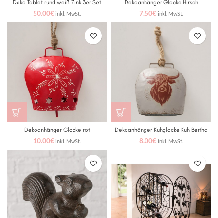
Deko Tablet rund weiß Zink 3er Set
Dekoanhänger Glocke Hirsch
50.00
€
7.50
€
inkl. MwSt.
inkl. MwSt.
Dekoanhänger Glocke rot
Dekoanhänger Kuhglocke Kuh Bertha
10.00
€
8.00
€
inkl. MwSt.
inkl. MwSt.