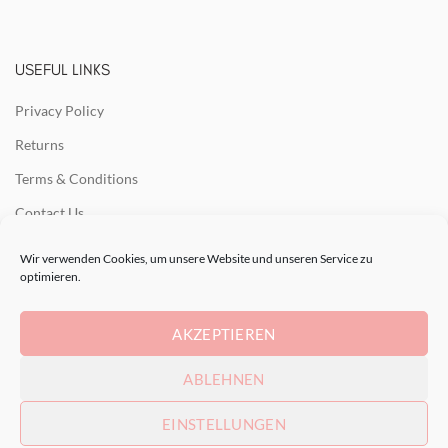
USEFUL LINKS
Privacy Policy
Returns
Terms & Conditions
Contact Us
Latest News
Wir verwenden Cookies, um unsere Website und unseren Service zu
optimieren.
Our Sitemap
AKZEPTIEREN
RECENT POSTS
ABLEHNEN
EINSTELLUNGEN