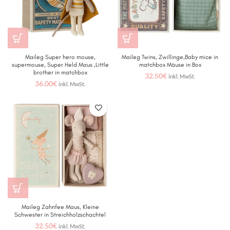
Maileg Super hero mouse,
Maileg Twins, Zwillinge,Baby mice in
supermouse, Super Held Maus ,Little
matchbox Mäuse in Box
brother in matchbox
32.50
€
inkl. MwSt.
36.00
€
inkl. MwSt.
Maileg Zahnfee Maus, Kleine
Schwester in Streichholzschachtel
32.50
€
inkl. MwSt.