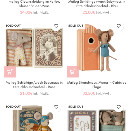
maileg Clownskleidung im Koffer,
Maileg Schläfrige/wach Babymaus in
Kleiner Bruder Maus
Streichholzschachtel – Blau
14.00
€
21.00
€
inkl. MwSt.
inkl. MwSt.
SOLD OUT
SOLD OUT
Maileg Schläfrige/wach Babymaus in
Maileg Strandmaus, Mama in Cabin de
Streichholzschachtel – Rose
Plage
21.00
€
32.50
€
inkl. MwSt.
inkl. MwSt.
SOLD OUT
SOLD OUT