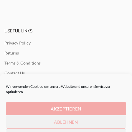
USEFUL LINKS
Privacy Policy
Returns
Terms & Conditions
Contact Us
Latest News
Wir verwenden Cookies, um unsere Website und unseren Service zu
optimieren.
Our Sitemap
AKZEPTIEREN
RECENT POSTS
ABLEHNEN