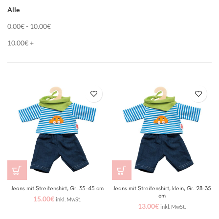
Alle
0.00
€
-
10.00
€
10.00
€
+
Jeans mit Streifenshirt, Gr. 35-45 cm
Jeans mit Streifenshirt, klein, Gr. 28-35
cm
15.00
€
inkl. MwSt.
13.00
€
inkl. MwSt.