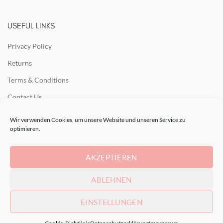
USEFUL LINKS
Privacy Policy
Returns
Terms & Conditions
Contact Us
Latest News
Wir verwenden Cookies, um unsere Website und unseren Service zu
optimieren.
Our Sitemap
AKZEPTIEREN
RECENT POSTS
ABLEHNEN
EINSTELLUNGEN
2021 - Land&Art.