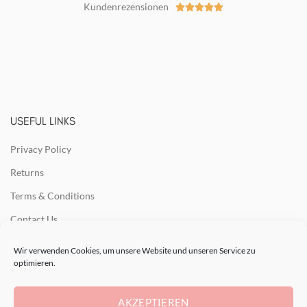
Kundenrezensionen





USEFUL LINKS
Privacy Policy
Returns
Terms & Conditions
Contact Us
Latest News
Wir verwenden Cookies, um unsere Website und unseren Service zu
optimieren.
Our Sitemap
AKZEPTIEREN