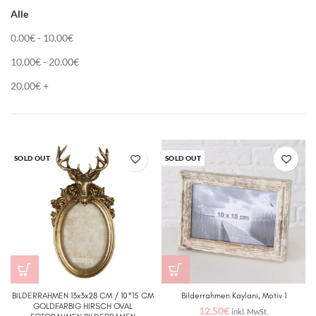
Alle
0.00
€
-
10.00
€
10.00
€
-
20.00
€
20.00
€
+
SOLD OUT
SOLD OUT
BILDERRAHMEN 13x3x28 CM / 10*15 CM
Bilderrahmen Kaylani, Motiv 1
GOLDFARBIG HIRSCH OVAL
12.50
€
inkl. MwSt.