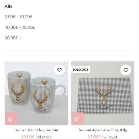
Alle
0.00
€
-
10.00
€
10.00
€
-
20.00
€
20.00
€
+
SOLD OUT
Becher Hirsch Flori, 2er Set
Tischset Alpenliebe Flori, 4 tlg
13.00
€
27.00
€
inkl. MwSt.
inkl. MwSt.