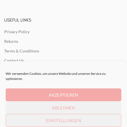
USEFUL LINKS
Privacy Policy
Returns
Terms & Conditions
Contact Us
Latest News
Wir verwenden Cookies, um unsere Website und unseren Service zu
optimieren.
Our Sitemap
AKZEPTIEREN
RECENT POSTS
ABLEHNEN
EINSTELLUNGEN