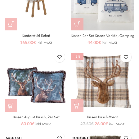
Kinderstuhl Schaf
Kissen 2er Set Kissen Vanlife, Camping
165.00
€
44.00
€
inkl. MwSt.
inkl. MwSt.
-5%
Kissen August Hirsch ,2er Set
Kissen Hirsch Myron
60.00
€
26.00
€
27.50
€
inkl. MwSt.
inkl. MwSt.
SOLD OUT
SOLD OUT