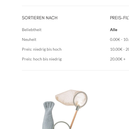
SORTIEREN NACH
PREIS-FIL
Beliebtheit
Alle
Neuheit
0.00
€
-
10
Preis: niedrig bis hoch
10.00
€
-
2
Preis: hoch bis niedrig
20.00
€
+