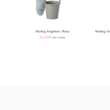
Maileg Angelset, Maus
Maileg V
IN DEN WARENKORB
21.00
€
inkl. MwSt.