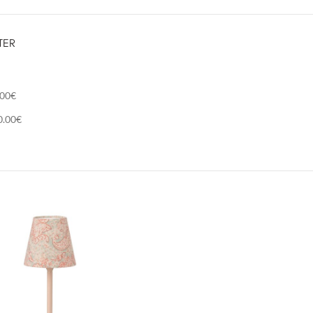
TER
.00
€
0.00
€