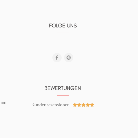
FOLGE UNS
N
BEWERTUNGEN
lien
Kundenrezensionen





g