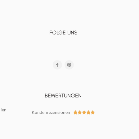
FOLGE UNS
N
BEWERTUNGEN
lien
Kundenrezensionen





g