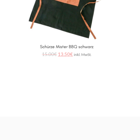
Schürze Mister BBQ schwarz
IN DEN WARENKORB
15.00
€
13.50
€
inkl. MwSt.