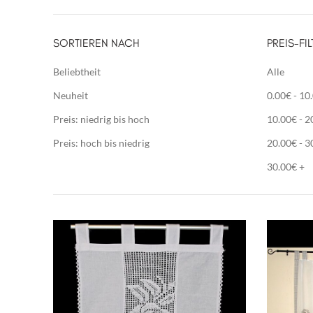
SORTIEREN NACH
PREIS-FIL
Beliebtheit
Alle
Neuheit
0.00
€
-
10
Preis: niedrig bis hoch
10.00
€
-
2
Preis: hoch bis niedrig
20.00
€
-
3
30.00
€
+