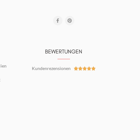
BEWERTUNGEN
lien
Kundenrezensionen





g