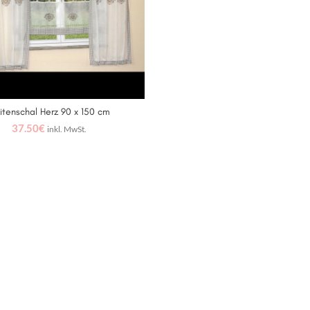
itenschal Herz 90 x 150 cm
IN DEN WARENKORB
37.50
€
inkl. MwSt.