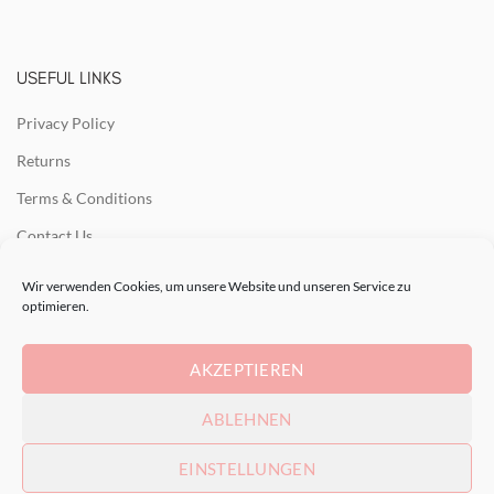
USEFUL LINKS
Privacy Policy
Returns
Terms & Conditions
Contact Us
Latest News
Wir verwenden Cookies, um unsere Website und unseren Service zu
optimieren.
Our Sitemap
AKZEPTIEREN
RECENT POSTS
ABLEHNEN
EINSTELLUNGEN