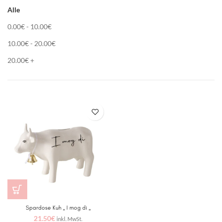
Alle
0.00
€
-
10.00
€
10.00
€
-
20.00
€
20.00
€
+
Spardose Kuh „ I mog di „
21.50
€
inkl. MwSt.