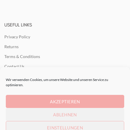
USEFUL LINKS
Privacy Policy
Returns
Terms & Conditions
Contact Us
Latest News
Wir verwenden Cookies, um unsere Website und unseren Service zu
optimieren.
Our Sitemap
AKZEPTIEREN
RECENT POSTS
ABLEHNEN
EINSTELLUNGEN