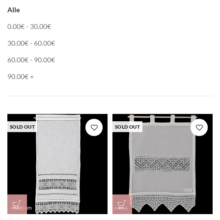
Alle
0.00
€
-
30.00
€
30.00
€
-
60.00
€
60.00
€
-
90.00
€
90.00
€
+
SOLD OUT
SOLD OUT