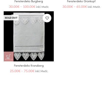
Fensterdeko Burgberg
Fensterdeko Grünkopf
30.00
€
–
100.00
€
30.00
€
–
65.00
€
inkl. MwSt.
inkl. MwSt.
SOLD OUT
Fensterdeko Kranzberg
25.00
€
–
75.00
€
inkl. MwSt.