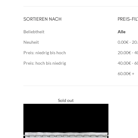
SORTIEREN NACH
PREIS-FIL
Beliebtheit
Alle
Neuheit
0.00
€
-
20
Preis: niedrig bis hoch
20.00
€
-
4
Preis: hoch bis niedrig
40.00
€
-
6
60.00
€
+
Sold out