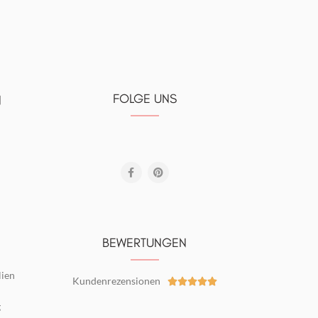
FOLGE UNS
N
BEWERTUNGEN
lien
Kundenrezensionen





g