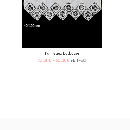
Panneaux Eckbauer
AUSFÜHRUNG WÄHLEN
23.00
€
–
65.00
€
inkl. MwSt.