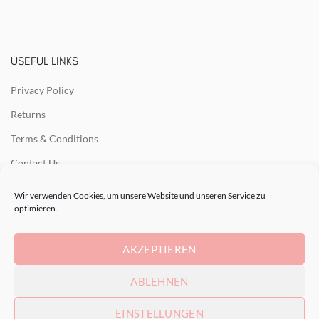
USEFUL LINKS
Privacy Policy
Returns
Terms & Conditions
Contact Us
Latest News
Wir verwenden Cookies, um unsere Website und unseren Service zu
optimieren.
Our Sitemap
AKZEPTIEREN
RECENT POSTS
ABLEHNEN
EINSTELLUNGEN