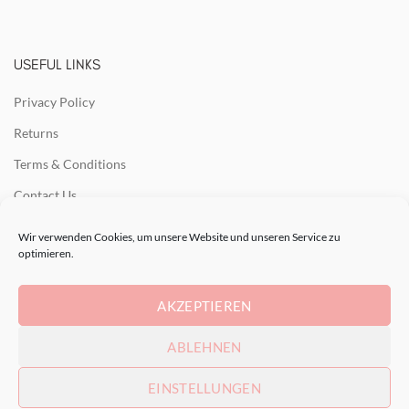
USEFUL LINKS
Privacy Policy
Returns
Terms & Conditions
Contact Us
Latest News
Wir verwenden Cookies, um unsere Website und unseren Service zu
optimieren.
Our Sitemap
AKZEPTIEREN
RECENT POSTS
ABLEHNEN
EINSTELLUNGEN