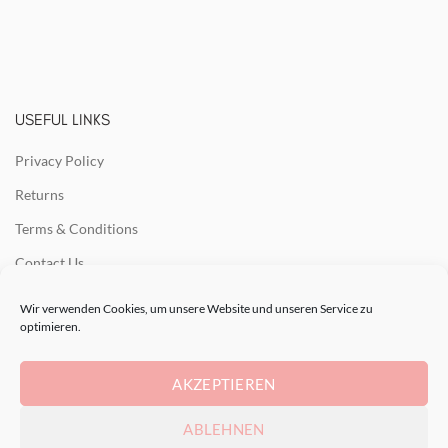
USEFUL LINKS
Privacy Policy
Returns
Terms & Conditions
Contact Us
Latest News
Wir verwenden Cookies, um unsere Website und unseren Service zu
optimieren.
Our Sitemap
AKZEPTIEREN
RECENT POSTS
ABLEHNEN