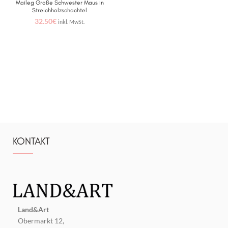
Maileg Große Schwester Maus in
Streichholzschachtel
32.50
€
inkl. MwSt.
KONTAKT
Land&Art
Obermarkt 12,