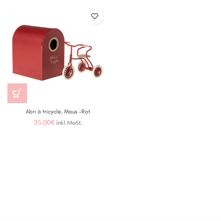
Abri à tricycle, Maus -Rot
35.00
€
inkl. MwSt.