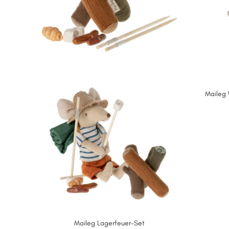
Maileg
Maileg Lagerfeuer-Set
IN DEN WARENKORB