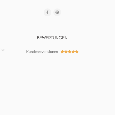
BEWERTUNGEN
lien
Kundenrezensionen





g