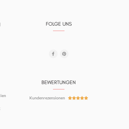
FOLGE UNS
N
BEWERTUNGEN
lien
Kundenrezensionen





g