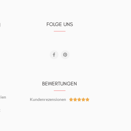
FOLGE UNS
N
BEWERTUNGEN
lien
Kundenrezensionen





g