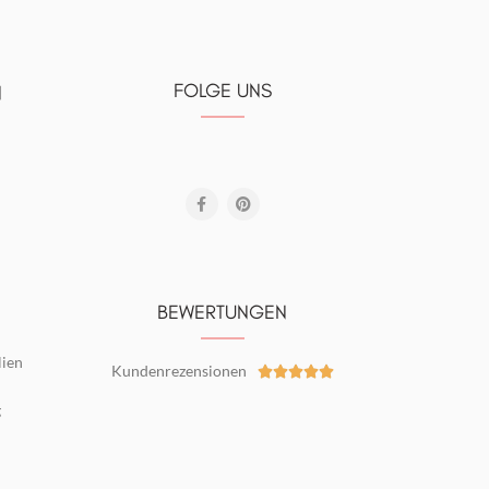
FOLGE UNS
N
BEWERTUNGEN
lien
Kundenrezensionen





g