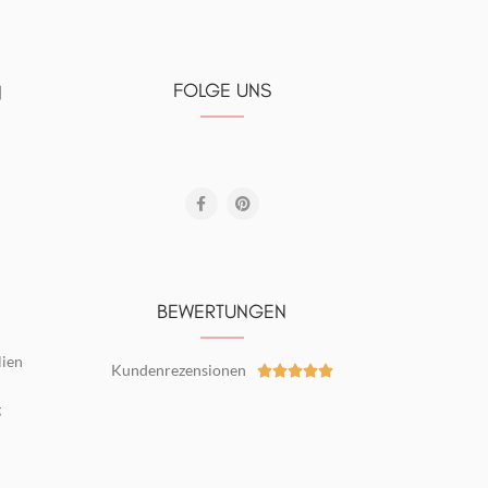
FOLGE UNS
N
BEWERTUNGEN
lien
Kundenrezensionen





g