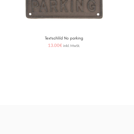
Textschlild No parking
IN DEN WARENKORB
13.00
€
inkl. MwSt.