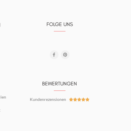
FOLGE UNS
N
BEWERTUNGEN
lien
Kundenrezensionen





g