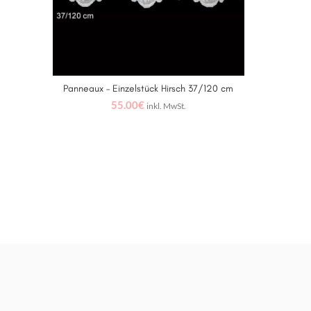
Panneaux – Einzelstück Hirsch 37/120 cm
IN DEN WARENKORB
55.00
€
inkl. MwSt.