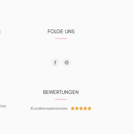
FOLGE UNS
N
BEWERTUNGEN
lien
Kundenrezensionen





g